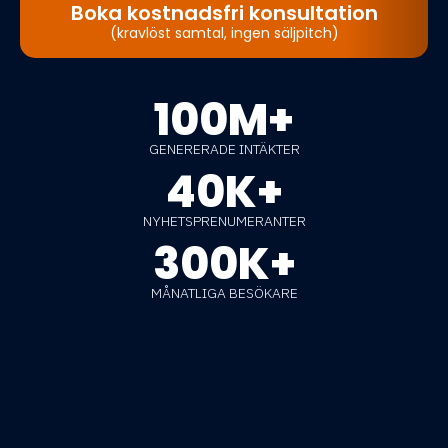
Boka kostnadsfri konsultation
(kravlöst samtal, ingen säljpitch)
100M+
GENERERADE INTÄKTER
40K+
NYHETSPRENUMERANTER
300K+
MÅNATLIGA BESÖKARE