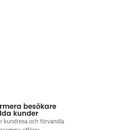
ormera besökare
alda kunder
r kundresa och förvandla
 lönsamma affärer.