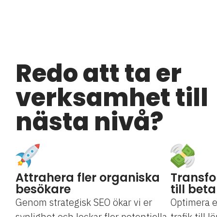
Redo att ta er
verksamhet till
nästa nivå?
Attrahera fler organiska
Transf
besökare
till bet
Genom strategisk SEO ökar vi er
Optimera e
synlighet och lockar fler potentiella
trafik till